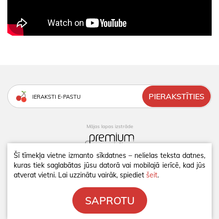
Mājas lapas izstrāde
Šī tīmekļa vietne izmanto sīkdatnes – nelielas teksta datnes,
kuras tiek saglabātas jūsu datorā vai mobilajā ierīcē, kad jūs
PRIVĀTUMA POLITIKA
atverat vietni. Lai uzzinātu vairāk, spiediet
šeit
.
SĪKDATNES
SAPROTU
© 2026 JĀNIS STRAZDS