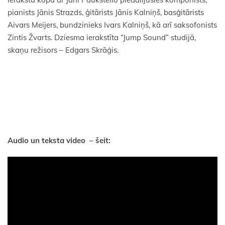
pianists Jānis Strazds, ģitārists Jānis Kalniņš, basģitārists
Aivars Meijers, bundzinieks Ivars Kalniņš, kā arī saksofonists
Zintis Žvarts. Dziesma ierakstīta “Jump Sound” studijā,
skaņu režisors – Edgars Skrāģis.
Audio un teksta video – šeit: