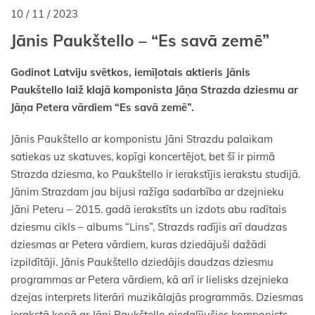
10 / 11 / 2023
Jānis Paukštello – “Es savā zemē”
Godinot Latviju svētkos, iemīļotais aktieris Jānis
Paukštello laiž klajā komponista Jāņa Strazda dziesmu ar
Jāņa Petera vārdiem “Es savā zemē”.
Jānis Paukštello ar komponistu Jāni Strazdu palaikam
satiekas uz skatuves, kopīgi koncertējot, bet šī ir pirmā
Strazda dziesma, ko Paukštello ir ierakstījis ierakstu studijā.
Jānim Strazdam jau bijusi ražīga sadarbība ar dzejnieku
Jāni Peteru – 2015. gadā ierakstīts un izdots abu radītais
dziesmu cikls – albums “Lins”, Strazds radījis arī daudzas
dziesmas ar Petera vārdiem, kuras dziedājuši dažādi
izpildītāji. Jānis Paukštello dziedājis daudzas dziesmu
programmas ar Petera vārdiem, kā arī ir lielisks dzejnieka
dzejas interprets literāri muzikālajās programmās. Dziesmas
ierakstā kopā ar Jāni Paukštello piedalījušies komponists,