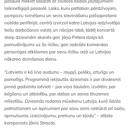
pasaulē meklēt sasaisti ar cilvēces esības jautājumiem
laikmetīgajā pasaulē. Laiks, kuru patlaban pārdzīvojam,
pompozu svinēšanu un sevis slavināšanu pašsaprotami
nobīda perifērijā, centrā izvirzot katra Latvijas iedzīvotāja
tiešu darbošanos valsts un nācijas labā, tādēļ koncertā
starp dziesmām skanēs gan Jāņa Petera dzeja kā
pamudinājums uz šo rīcību, gan radošās komandas
personīgas atklāsmes par savu rīcību ceļā uz Latvijas
nākamo dzimšanas dienu.
“Latvietis ir kā lina audums – raupjš, pelēks, izturīgs un
pamatīgs. Programmā iekļautās dziesmas ir par divdesmit
pirmā gadsimta latvieti – par viņa šaubām, izvēlēm, par
bēgšanu un atbildību, par dabas un savas tēvzemes
mīlestību. Dziesmās rodama mūsdienu Latvija, kurā līdzās
patriotismam un lepnumam par savu zemi netrūkst arī baiļu,
apmulsuma, izaicinājumu, pretrunu un kļūdu”
– stāsta
komponists Jānis Strazds.