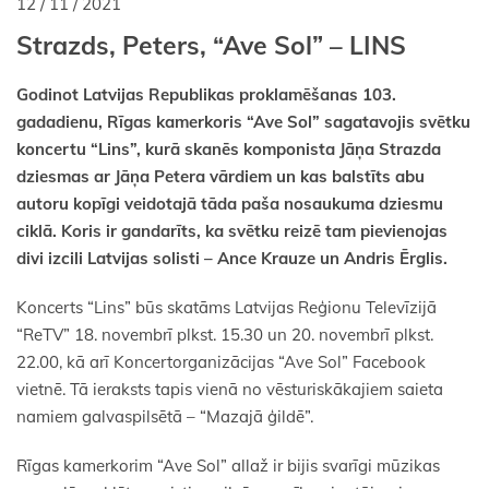
12 / 11 / 2021
Strazds, Peters, “Ave Sol” – LINS
Godinot Latvijas Republikas proklamēšanas 103.
gadadienu, Rīgas kamerkoris “Ave Sol” sagatavojis svētku
koncertu “Lins”, kurā skanēs komponista Jāņa Strazda
dziesmas ar Jāņa Petera vārdiem un kas balstīts abu
autoru kopīgi veidotajā tāda paša nosaukuma dziesmu
ciklā. Koris ir gandarīts, ka svētku reizē tam pievienojas
divi izcili Latvijas solisti – Ance Krauze un Andris Ērglis.
Koncerts “Lins” būs skatāms Latvijas Reģionu Televīzijā
“ReTV” 18. novembrī plkst. 15.30 un 20. novembrī plkst.
22.00, kā arī Koncertorganizācijas “Ave Sol” Facebook
vietnē. Tā ieraksts tapis vienā no vēsturiskākajiem saieta
namiem galvaspilsētā – “Mazajā ģildē”.
Rīgas kamerkorim “Ave Sol” allaž ir bijis svarīgi mūzikas