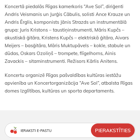
Koncertā piedalās Rīgas kamerkoris “Ave Sol”, diriģenti
Andris Veismanis un Jurģis Cābulis, solisti Ance Krauze un
Andris Ērglis, komponists Jānis Strazds un instrumentālā
grupa: Juris Kristons – taustiņinstrumenti, Māris Kupčs –
akustiskā ģitāra, Kristens Kupčs – elektriskā ģitāra, Aivars
Meijers – basģitāra, Māris Muktupāvels – kokle, stabule un
dūdas, Oskars Ozoliņš – trompete, flīgelhorns, Ainis
Zavackis – sitaminstrumenti. Režisors Kārlis Anitens.
Koncertu organizē Rīgas pašvaldības kultūras iestāžu
apvienība un Koncertorganizācija “Ave Sol”, atbalsta Rīgas
domes Izglītības, kultūras un sporta departaments.